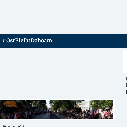
#OstBleibtDahoam
Aktion gehört.