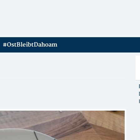
#OstBleibtDahoam