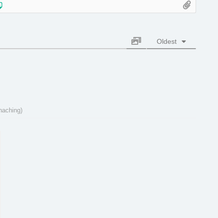
Oldest
haching)