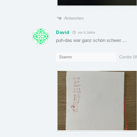
Antworten
David
vor 6 Jahre
puh-das war ganz schön schwer….
Stamm
Condor (W