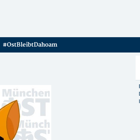
#OstBleibtDahoam