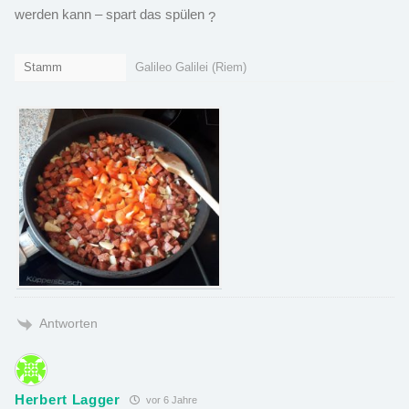
werden kann – spart das spülen
?
Stamm
Galileo Galilei (Riem)
Antworten
Herbert Lagger
vor 6 Jahre